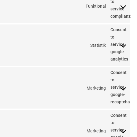
to
Funktional
service
complianz
Consent
to
service
Statistik
google-
analytics
Consent
to
service
Marketing
google-
recaptcha
Consent
to
service
Marketing