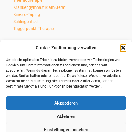
Thermotherapie
Krankengymnastik am Gerät
Kinesio-Taping
Schlingentisch
Triggerpunkt-Therapie
Cookie-Zustimmung verwalten
Präventionskurse
Um dir ein optimales Erlebnis zu bieten, verwenden wir Technologien wie
Nordic-Walking Kurs
Cookies, um Geräteinformationen zu speichern und/oder darauf
zuzugreifen. Wenn du diesen Technologien zustimmst, können wir Daten
Personaltrainer
wie das Surfverhalten oder eindeutige IDs auf dieser Website verarbeiten.
Präventives Gerätetraining
Wenn du deine Zustimmung nicht erteilst oder zurückziehst, können
Wirbelsäulenkurs
bestimmte Merkmale und Funktionen beeinträchtigt werden.
Akzeptieren
© 2026 Physiotherapie mensana
•
med Astrid Strang -
Ablehnen
Köln. All Rights Reserved.
Impressum
|
Einstellungen ansehen
Datenschutzerklärung