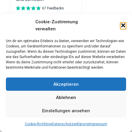
Cookie-Zustimmung
verwalten
Um dir ein optimales Erlebnis zu bieten, verwenden wir Technologien wie
Cookies, um Geräteinformationen zu speichern und/oder darauf
zuzugreifen. Wenn du diesen Technologien zustimmst, können wir Daten
wie das Surfverhalten oder eindeutige IDs auf dieser Website verarbeiten.
Wenn du deine Zustimmung nicht erteilst oder zurückziehst, können
bestimmte Merkmale und Funktionen beeinträchtigt werden.
Über mensana•med
Akzeptieren
Die freundliche und kompetente Physiotherapie Praxis in
Ablehnen
der Kölner Innenstadt.
Kolumbastr.5 • 50667 Köln
Einstellungen ansehen
Telefon: 0221 51091990
Telefax: 0221 51091991
Cookie-Richtlinie
Datenschutzerklärung
Impressum
physiotherapie@mensanamed.de